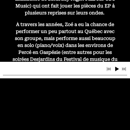
Music) qui ont fait jouer les pièces du EP à
plusieurs reprises sur leurs ondes.
À travers les années, Zoé a eu la chance de
performer un peu partout au Québec avec
son groupe, mais performe aussi beaucoup
en solo (piano/voix) dans les environs de
Percé en Gaspésie (entre autres pour les
soirées Desjardins du Festival de musique du
Bout du Monde). En 2024, elle a eu la chance
de faire la première partie de Luc De
Larochelière à la Vieille Usine de l'Anse-à-
Beaufils, ainsi que celle de Maude Cyr-
Deschênes au Village en chanson de Petite-
Vallée.
En 2025, Zoé a été récipiendaire du Prix Cap
Art Nature et de la Bourse en art de la scène
de Culture Gaspésie. Elle est aussi finaliste