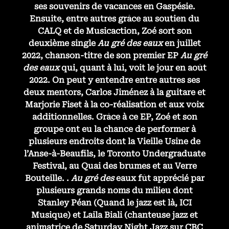
ses souvenirs de vacances en Gaspésie.
Ensuite, entre autres grâce au soutien du
CALQ et de Musicaction, Zoé sort son
deuxième single
Au gré des eaux
en juillet
2022, chanson-titre de son premier EP
Au gré
des eaux
qui, quant à lui, voit le jour en août
2022. On peut y entendre entre autres ses
deux mentors, Carlos Jiménez à la guitare et
Marjorie Fiset à la co-réalisation et aux voix
additionnelles. Grâce à ce EP, Zoé et son
groupe ont eu la chance de performer à
plusieurs endroits dont la Vieille Usine de
l’Anse-à-Beaufils, le Toronto Undergraduate
Festival, au Quai des brumes et au Verre
Bouteille. .
Au gré des
eaux fût apprécié par
plusieurs grands noms du milieu dont
Stanley Péan (Quand le jazz est là, ICI
Musique) et Laila Biali (chanteuse jazz et
animatrice de Saturday Night Jazz sur CBC